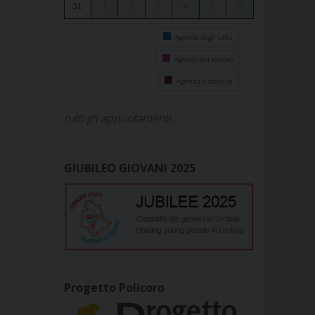
31
1
2
3
4
5
6
Agenda degli uffici
Agenda del vescovo
Agenda diocesana
tutti gli appuntamenti...
GIUBILEO GIOVANI 2025
Progetto Policoro