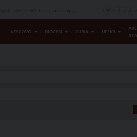
Agosto 2026 /
Santi Sisto II, papa, e compagni,
ARE
VESCOVO
DIOCESI
CURIA
UFFICI
ST