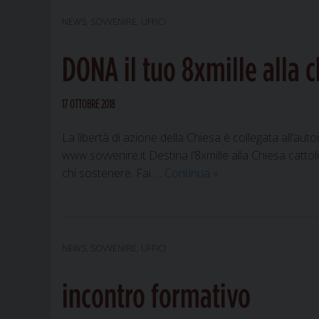
NEWS
,
SOVVENIRE
,
UFFICI
DONA il tuo 8xmille alla c
17 OTTOBRE 2018
La libertà di azione della Chiesa è collegata all’a
www.sovvenire.it Destina l’8xmille alla Chiesa catto
DONA
chi sostenere. Fai …
Continua
»
il
tuo
8xmille alla
chiesa cattolica
NEWS
,
SOVVENIRE
,
UFFICI
incontro formativo