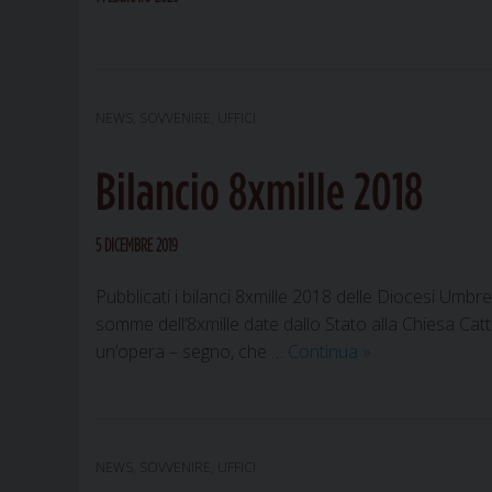
NEWS
,
SOVVENIRE
,
UFFICI
Bilancio 8xmille 2018
5 DICEMBRE 2019
Pubblicati i bilanci 8xmille 2018 delle Diocesi Umbre
somme dell’8xmille date dallo Stato alla Chiesa Cat
Bilancio
un’opera – segno, che …
Continua
»
8xmille
2018
NEWS
,
SOVVENIRE
,
UFFICI