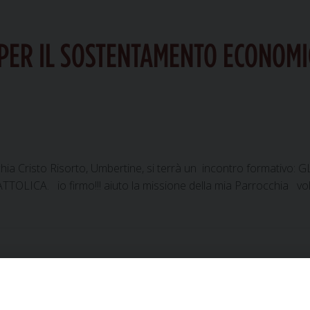
I PER IL SOSTENTAMENTO ECONOMI
chia Cristo Risorto, Umbertine, si terrà un incontro formativo
. io firmo!!! aiuto la missione della mia Parrocchia vol