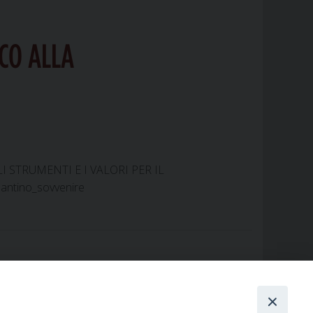
CO ALLA
: GLI STRUMENTI E I VALORI PER IL
antino_sovvenire