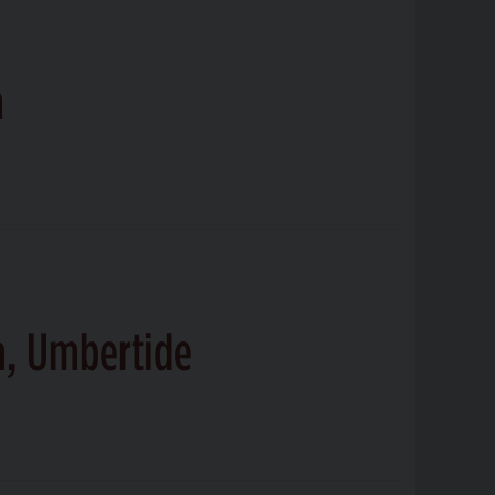
a
tà, Umbertide