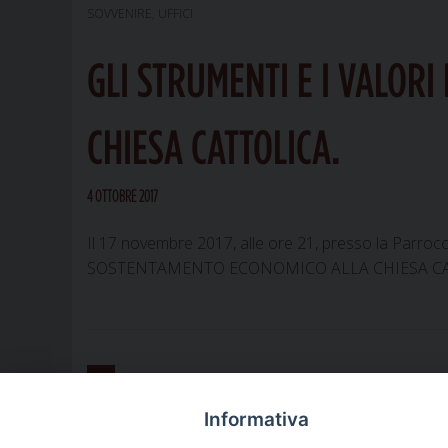
SOVVENIRE
,
UFFICI
GLI STRUMENTI E I VALOR
CHIESA CATTOLICA.
4 OTTOBRE 2017
Il 17 novembre 2017, alle ore 21, presso la Parroc
SOSTENTAMENTO ECONOMICO ALLA CHIESA CATTOLICA
1
2
Pagina successiva »
Informativa