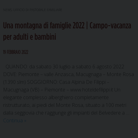
celebrazioni
il
NEWS
,
UFFICIO DI PASTORALE FAMILIARE
22
Una montagna di famiglie 2022 | Campo-vacanza
gennaio
a
per adulti e bambini
Umbertide
con
19 FEBBRAIO 2022
il
vescovo
QUANDO: da sabato 30 luglio a sabato 6 agosto 2022
Paolucci
DOVE: Piemonte – valle Anzasca, Macugnaga – Monte Rosa
Bedini
(1390 slm) SOGGIORNO: Casa Alpina De Filippi –
Macugnaga (VB) – Piemonte – www.hoteldefilippi.it Un
elegante complesso alberghiero completamente
ristrutturato, ai piedi del Monte Rosa, situato a 100 metri
dalla seggiovia che raggiunge gli impianti del Belvedere a …
Una
Continua
»
montagna
di