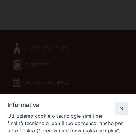
famiglie
2022
P
|
o
Campo-
s
vacanza
t
per
LA NOSTRA DIOCESI
N
adulti
a
e
bambini
IL VESCOVO
v
i
g
AGENDA PASTORALE
a
t
Informativa
DOCUMENTI PASTORALI
i
Utilizziamo cookie o tecnologie simili per
o
finalità tecniche e, con il tuo consenso, anche per
ORARI MESSE
n
altre finalità ("interazioni e funzionalità semplici",