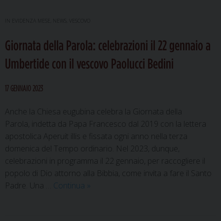
IN EVIDENZA MESE
,
NEWS
,
VESCOVO
Giornata della Parola: celebrazioni il 22 gennaio a
Umbertide con il vescovo Paolucci Bedini
17 GENNAIO 2023
Anche la Chiesa eugubina celebra la Giornata della
Parola, indetta da Papa Francesco dal 2019 con la lettera
apostolica Aperuit illis e fissata ogni anno nella terza
domenica del Tempo ordinario. Nel 2023, dunque,
celebrazioni in programma il 22 gennaio, per raccogliere il
popolo di Dio attorno alla Bibbia, come invita a fare il Santo
Giornata
Padre. Una …
Continua
»
della
Parola: