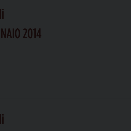
li
NNAIO 2014
li