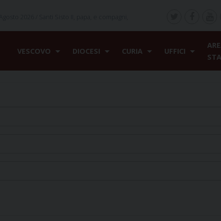
Agosto 2026 /
Santi Sisto II, papa, e compagni,
ARE
VESCOVO
DIOCESI
CURIA
UFFICI
ST