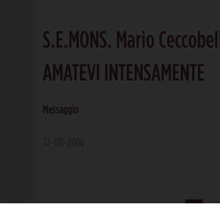
S.E.MONS. Mario Ceccobel
AMATEVI INTENSAMENTE
Messaggio
22-09-2006
« Pagina precedente
1
...
15
16
17