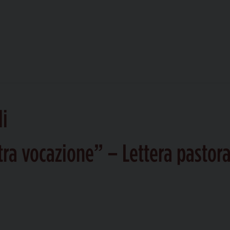
li
stra vocazione” – Lettera pastor