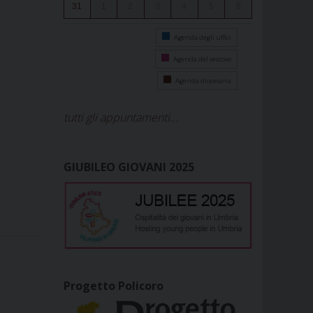
31
1
2
3
4
5
6
Agenda degli uffici
Agenda del vescovo
Agenda diocesana
tutti gli appuntamenti...
GIUBILEO GIOVANI 2025
Progetto Policoro