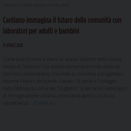
Gubbio
COMUNICATI STAMPA
,
MEMORIA FUTURA
,
NEWS
moda
Cantiano immagina il futuro della comunità con
sostenibile
e
laboratori per adulti e bambini
solidarietà
si
15 APRILE 2026
incontrano
in
Come può tornare a vivere lo spazio esterno della scuola
piazza
media di Cantiano? Da questa domanda prende avvio un
percorso partecipativo che invita la comunità a progettare
insieme il futuro del paese. Sabato 18 aprile e 9 maggio,
nella Biblioteca comunale “Guglielmi”, si terranno i laboratori
di Immaginazione urbana, un’iniziativa aperta a tutta la
Cantiano
cittadinanza …
Continua
»
immagina
il
futuro