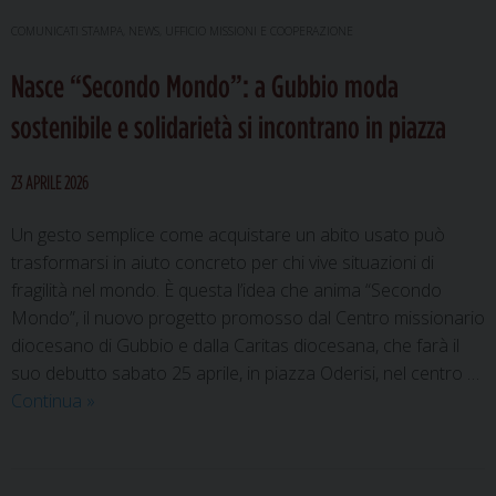
celebra
COMUNICATI STAMPA
,
NEWS
,
UFFICIO MISSIONI E COOPERAZIONE
i
Nasce “Secondo Mondo”: a Gubbio moda
santi
Mariano
sostenibile e solidarietà si incontrano in piazza
e
Giacomo,
23 APRILE 2026
patroni
della
Un gesto semplice come acquistare un abito usato può
Cattedrale
trasformarsi in aiuto concreto per chi vive situazioni di
fragilità nel mondo. È questa l’idea che anima “Secondo
Mondo”, il nuovo progetto promosso dal Centro missionario
diocesano di Gubbio e dalla Caritas diocesana, che farà il
suo debutto sabato 25 aprile, in piazza Oderisi, nel centro …
Nasce
Continua
»
“Secondo
Mondo”:
a