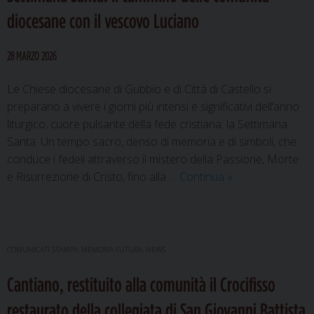
dell’incisione
diocesane con il vescovo Luciano
dialoga
con
28 MARZO 2026
la
fede
Le Chiese diocesane di Gubbio e di Città di Castello si
preparano a vivere i giorni più intensi e significativi dell’anno
liturgico, cuore pulsante della fede cristiana: la Settimana
Santa. Un tempo sacro, denso di memoria e di simboli, che
conduce i fedeli attraverso il mistero della Passione, Morte
Settimana
e Risurrezione di Cristo, fino alla …
Continua
»
Santa:
il
cammino
delle
COMUNICATI STAMPA
,
MEMORIA FUTURA
,
NEWS
comunità
Cantiano, restituito alla comunità il Crocifisso
diocesane
con
restaurato della collegiata di San Giovanni Battista