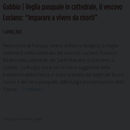
Gubbio | Veglia pasquale in cattedrale, il vescovo
il
musical
Luciano: “Imparare a vivere da risorti”
tra
fede,
5 APRILE 2026
tradizio
e
Nella notte di Pasqua, centro dell’anno liturgico, la Veglia
comunit
solenne è stata celebrata dal vescovo Luciano Paolucci
Bedini nella cattedrale dei Santi Mariano e Giacomo, a
Gubbio. La liturgia, tra le più ricche e suggestive della
tradizione della Chiesa, è stata scandita dai segni del fuoco
nuovo e del cero pasquale, dalla lunga proclamazione della
Gubbio
Parola …
Continua
»
|
Veglia
pasquale
in
COMUNICATI STAMPA
,
NEWS
cattedrale,