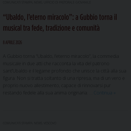
della
COMUNICATI STAMPA
,
NEWS
,
UFFICIO DI PASTORALE GIOVANILE
comunità
“Ubaldo, l’eterno miracolo”: a Gubbio torna il
con
laboratori
musical tra fede, tradizione e comunità
per
adulti
8 APRILE 2026
e
bambini
A Gubbio torna “Ubaldo, l’eterno miracolo”, la commedia
musicale in due atti che racconta la vita del patrono
sant’Ubaldo e il legame profondo che unisce la città alla sua
figura. Non si tratta soltanto di una ripresa, ma di un vero e
proprio nuovo allestimento, capace di rinnovarsi pur
“Ubaldo,
restando fedele alla sua anima originaria. …
Continua
»
l’eterno
miracolo
a
Gubbio
COMUNICATI STAMPA
,
NEWS
,
VESCOVO
torna