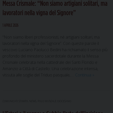
Messa Crismale: “Non siamo artigiani solitari, ma
il
vescovo
lavoratori nella vigna del Signore”
Luciano:
“Imparare
1 APRILE 2026
a
vivere
“Non siamo liberi professionisti, né artigiani solitari, ma
da
lavoratori nella vigna del Signore”. Con queste parole il
risorti”
vescovo Luciano Paolucci Bedini ha richiamato il senso più
profondo del ministero sacerdotale durante la Messa
Crismale celebrata nella cattedrale dei Santi Florido e
Amanzio a Città di Castello. Una celebrazione intensa,
Messa
vissuta alle soglie del Triduo pasquale, …
Continua
»
Crismale:
“Non
siamo
artigiani
COMUNICATI STAMPA
,
NEWS
,
POLO MUSEALE DIOCESANO
solitari,
ma