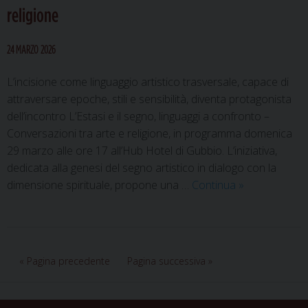
religione
di
San
Giovanni
24 MARZO 2026
Battista
L’incisione come linguaggio artistico trasversale, capace di
attraversare epoche, stili e sensibilità, diventa protagonista
dell’incontro L’Estasi e il segno, linguaggi a confronto –
Conversazioni tra arte e religione, in programma domenica
29 marzo alle ore 17 all’Hub Hotel di Gubbio. L’iniziativa,
dedicata alla genesi del segno artistico in dialogo con la
L’incisione
dimensione spirituale, propone una …
Continua
»
a
stampa
in
dialogo
« Pagina precedente
Pagina successiva »
con
la
dimensione