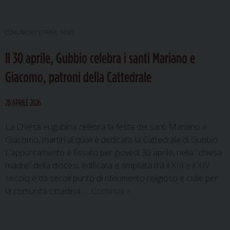
COMUNICATI STAMPA
,
NEWS
Il 30 aprile, Gubbio celebra i santi Mariano e
Giacomo, patroni della Cattedrale
28 APRILE 2026
La Chiesa eugubina celebra la festa dei santi Mariano e
Giacomo, martiri ai quali è dedicata la Cattedrale di Gubbio.
L’appuntamento è fissato per giovedì 30 aprile, nella “chiesa
madre” della diocesi, edificata e ampliata tra il XIII e il XIV
secolo e da secoli punto di riferimento religioso e civile per
Il
la comunità cittadina. …
Continua
»
30
aprile,
Gubbio