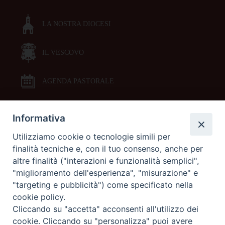
spirituale:
a
LA NOSTRA DIOCESI
Gubbio
un
IL VESCOVO
incontro
tra
AGENDA PASTORALE
arte
e
religione
Informativa
DOCUMENTI PASTORALI
Utilizziamo cookie o tecnologie simili per
finalità tecniche e, con il tuo consenso, anche per
ORARI MESSE
altre finalità ("interazioni e funzionalità semplici",
"miglioramento dell'esperienza", "misurazione" e
LITURGIA DELLE ORE
"targeting e pubblicità") come specificato nella
cookie policy.
Cliccando su "accetta" acconsenti all'utilizzo dei
GALLERIE FOTOGRAFICHE
cookie. Cliccando su "personalizza" puoi avere