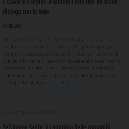
L’Estasi e il segno: a Gubbio l’arte dell’incisione
lavoratori
dialoga con la fede
nella
vigna
1 APRILE 2026
del
Signore”
Un dialogo profondo tra arte, spiritualità e cultura ha
caratterizzato l’incontro “L’Estasi e il segno. Linguaggi a
confronto”, ospitato domenica 29 marzo all’Hub Hotel di
Gubbio. L’iniziativa si inserisce nel calendario della mostra
“Francesco e Frate Lupo – L’arte racconta la leggenda
dell’incontro”, promossa dalla Diocesi di Gubbio insieme al
L’Estasi
Comune di Gubbio e al …
Continua
»
e
il
segno:
a
COMUNICATI STAMPA
,
NEWS
,
VESCOVO
Gubbio
Settimana Santa: il cammino delle comunità
l’arte