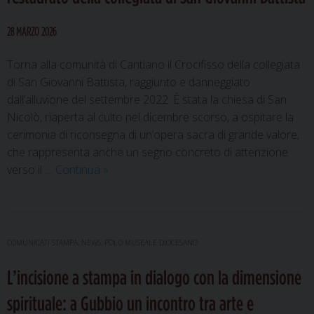
il
vescovo
28 MARZO 2026
Luciano
Torna alla comunità di Cantiano il Crocifisso della collegiata
di San Giovanni Battista, raggiunto e danneggiato
dall’alluvione del settembre 2022. È stata la chiesa di San
Nicolò, riaperta al culto nel dicembre scorso, a ospitare la
cerimonia di riconsegna di un’opera sacra di grande valore,
che rappresenta anche un segno concreto di attenzione
Cantiano,
verso il …
Continua
»
restituito
alla
comunità
il
COMUNICATI STAMPA
,
NEWS
,
POLO MUSEALE DIOCESANO
Crocifisso
L’incisione a stampa in dialogo con la dimensione
restaurato
della
spirituale: a Gubbio un incontro tra arte e
collegiata